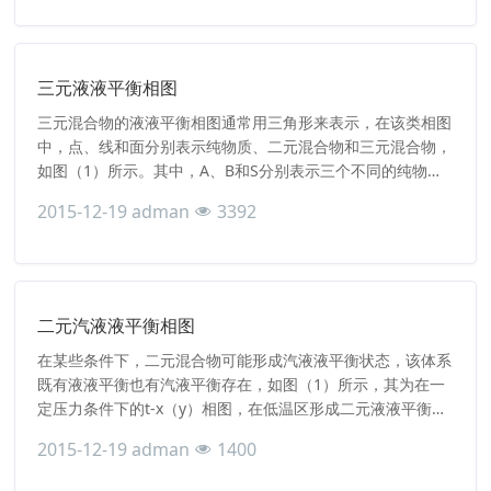
三元液液平衡相图
三元混合物的液液平衡相图通常用三角形来表示，在该类相图
中，点、线和面分别表示纯物质、二元混合物和三元混合物，
如图（1）所示。其中，A、B和S分别表示三个不同的纯物
质，AB线表示A和B的二元混合物，在顶点A表示A的组分为
2015-12-19
adman
3392
1，其他点和线意思依此类推；由三条边围起的封闭区域为三
元混合区，有时三组分混合后会产生分相，即形成液液平衡相
区（红色曲线围成的区域），而分相区以外的区域为单相区。
在该图中
二元汽液液平衡相图
在某些条件下，二元混合物可能形成汽液液平衡状态，该体系
既有液液平衡也有汽液平衡存在，如图（1）所示，其为在一
定压力条件下的t-x（y）相图，在低温区形成二元液液平衡
区，随着温度的升高液相完全互溶并逐渐形成汽液平衡区。在
2015-12-19
adman
1400
图（1）中，L1、L2和V分别表示液相1、液相2和汽相；与蓝
线（泡点线）和红线（露点线）相交的点与汽液平衡相图的一